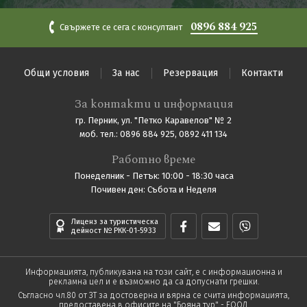
0896 884 925
Свържете се сега с консултант
Общи условия
За нас
Резервация
Контакти
За контакти и информация
гр. Перник, ул. "Петко Каравелов" № 2
моб. тел.: 0896 884 925, 0892 411 134
Работно време
Понеделник - Петък: 10:00 - 18:30 часа
Почивен ден: Събота и Неделя
Лиценз за туристическа
дейност № РКК-01-5933
Информацията, публикувана на този сайт, е с информационна и
рекламна цел и е възможно да са допуснати грешки.
Съгласно чл.80 от ЗТ за достоверна и вярна се счита информацията,
предоставена в офисите на "Бояна тур" - ЕООД