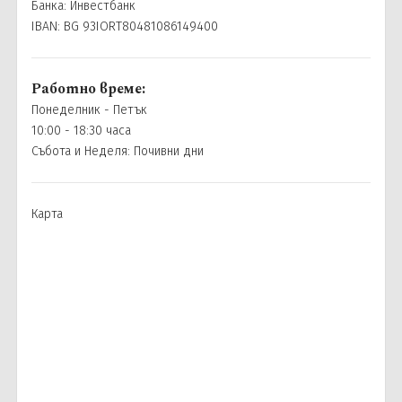
Почивки в България
0896 884 925
Банка: Инвестбанк
Запитване
Нова година
IBAN: BG 93IORT80481086149400
Почивки и екскурзии до Дубай
Последвайте ни
Почивки в Италия
Работно време:
Понеделник - Петък
Почивки в Гърция
10:00 - 18:30 часа
Събота и Неделя: Почивни дни
Карта