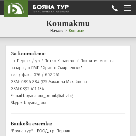
Контакти
Почивки
Начало
Контакти
Почивки Турция
Промоции
Почивка в Испания
Екскурзии
За контакти:
гр. Перник / ул. " Петко Каравелов" Покрития мост на
Почивка в Албания
Еднодневни екскурзии
Празници
пазара до ПМГ " Христо Смирненски"
тел./ факс: 076 / 602-261
Почивка в Тунис
Екскурзии със самолет
Трети Март
Екзотични дестинации
GSM: 0896 884 925 Михаела Михайлова
Почивка Малдиви
GSM:0892 411 134
Автобусни екскурзии
Великден
E-mail:boyanatour_pernik@abv.bg
Още
Почивки в Египет
Skype: boyana_tour
Майски празници
Общи условия
За нас
Израел и Йордания
Септемврийси празници
Резервация
Контакти
Банкова сметка:
Почивка Бабин зуб-Сърбия
Коледа
"Бояна тур" - ЕООД, гр. Перник