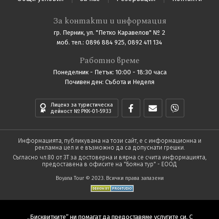
За контакти и информация
гр. Перник, ул. "Петко Каравелов" № 2
моб. тел.: 0896 884 925, 0892 411 134
Работно време
Понеделник - Петък: 10:00 - 18:30 часа
Почивен ден: Събота и Неделя
Лиценз за туристическа
дейност № РКК-01-5933
Информацията, публикувана на този сайт, е с информационна и
рекламна цел и е възможно да са допуснати грешки.
Съгласно чл.80 от ЗТ за достоверна и вярна се счита информацията,
предоставена в офисите на "Бояна тур" - ЕООД
Boyana Tour © 2023. Всички права запазени
„Бисквитките“ ни помагат да предоставяме услугите си. С