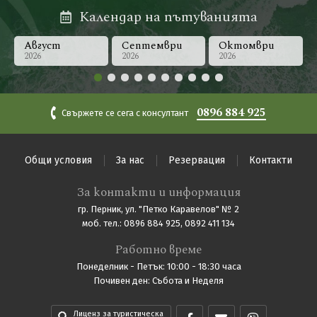
Почивки в България
0896 884 925
Запитване
Нова година
Календар на пътуванията
Почивки и екскурзии до Дубай
Август
Септември
Октомври
Последвайте ни
2026
2026
2026
Почивки в Италия
Почивки в Гърция
0896 884 925
Свържете се сега с консултант
Общи условия
За нас
Резервация
Контакти
За контакти и информация
гр. Перник, ул. "Петко Каравелов" № 2
моб. тел.: 0896 884 925, 0892 411 134
Работно време
Понеделник - Петък: 10:00 - 18:30 часа
Почивен ден: Събота и Неделя
Лиценз за туристическа