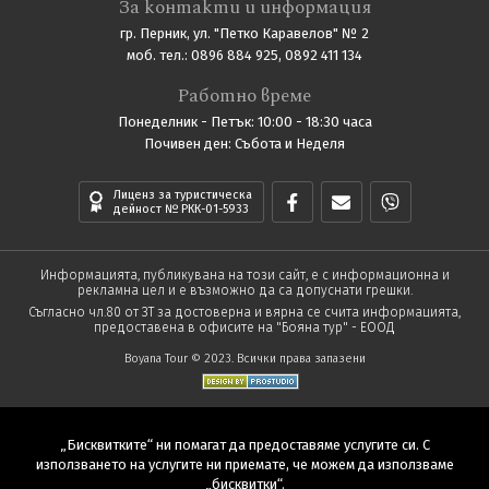
За контакти и информация
гр. Перник, ул. "Петко Каравелов" № 2
моб. тел.: 0896 884 925, 0892 411 134
Работно време
Понеделник - Петък: 10:00 - 18:30 часа
Почивен ден: Събота и Неделя
Лиценз за туристическа
дейност № РКК-01-5933
Информацията, публикувана на този сайт, е с информационна и
рекламна цел и е възможно да са допуснати грешки.
Съгласно чл.80 от ЗТ за достоверна и вярна се счита информацията,
предоставена в офисите на "Бояна тур" - ЕООД
Boyana Tour © 2023. Всички права запазени
„Бисквитките“ ни помагат да предоставяме услугите си. С
използването на услугите ни приемате, че можем да използваме
„бисквитки“.