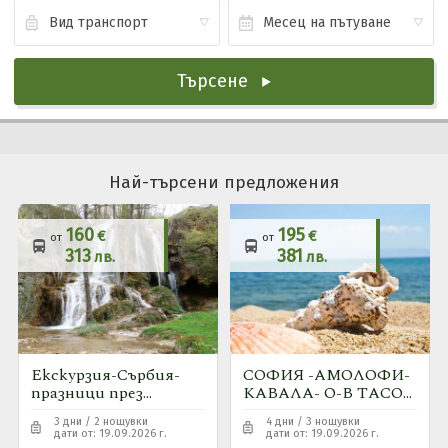
Почивки в България
0896 884 925
Запитване
Нова година
Почивки и екскурзии до Дубай
Последвайте ни
Търсене
Почивки в Италия
Почивки в Гърция
Най-търсени предложения
160
195
€
€
от
от
313
381
лв.
лв.
Екскурзия-Сърбия-
СОФИЯ -АМОЛОФИ-
празници през
КАВАЛА- О-В ТАСОС
септември
- СОФИЯ
3 дни / 2 нощувки
4 дни / 3 нощувки
дати от: 19.09.2026 г.
дати от: 19.09.2026 г.