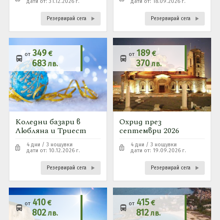
дати от: 31.12.2026 г.
дати от: 18.09.2026 г.
Резервирай сега
Резервирай сега
349
189
€
€
от
от
683
370
лв.
лв.
Коледни базари в
Охрид през
Любляна и Триест
септември 2026
4 дни / 3 нощувки
4 дни / 3 нощувки
дати от: 10.12.2026 г.
дати от: 19.09.2026 г.
Резервирай сега
Резервирай сега
410
415
€
€
от
от
802
812
лв.
лв.