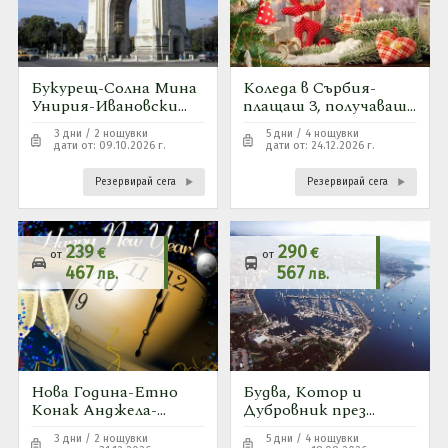
Букурещ-Солна Мина
Коледа в Сърбия-
Унирия-Ивановски
плащаш 3, получаваш
скални манастири
4
3 дни / 2 нощувки
5 дни / 4 нощувки
дати от: 09.10.2026 г.
дати от: 24.12.2026 г.
Резервирай сега
Резервирай сега
239
290
€
€
от
от
467
567
лв.
лв.
Нова Година-Етно
Будва, Котор и
Конак Анджела-
Дубровник през
СЪРБИЯ-2027
септември- няма
3 дни / 2 нощувки
5 дни / 4 нощувки
места