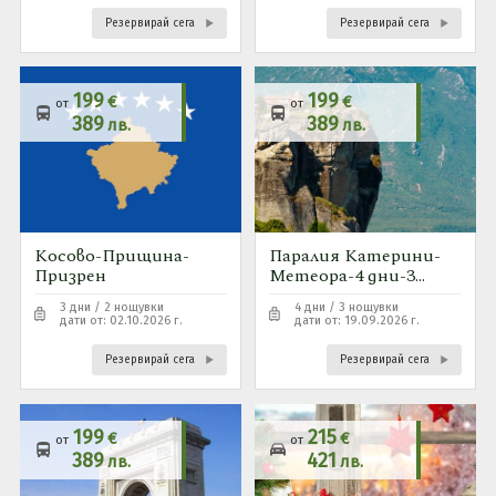
Резервирай сега
Резервирай сега
199
199
€
€
от
от
389
389
лв.
лв.
Косово-Прищина-
Паралия Катерини-
Призрен
Метеора-4 дни-3
нощ-няма места
3 дни / 2 нощувки
4 дни / 3 нощувки
дати от: 02.10.2026 г.
дати от: 19.09.2026 г.
Резервирай сега
Резервирай сега
199
215
€
€
от
от
389
421
лв.
лв.