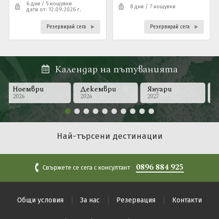
6 дни / 5 нощувки
8 дни / 7 нощувки
дати от: 12.09.2026 г.
Резервирай сега
Резервирай сега
Календар на пътуванията
Ноември
Декември
Януари
Ф
2026
2026
2027
2
Най-търсени дестинации
0896 884 925
Свържете се сега с консултант
Общи условия
За нас
Резервация
Контакти