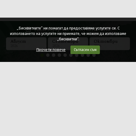
Календар на пътуванията
„Бисквитките“ ни помагат да предоставяме услугите си. С
използването на услугите ни приемате, че можем да използваме
„бисквитки“.
Август
Септември
Октомври
2026
2026
2026
Прочети повече
Съгласен съм
0896 884 925
Свържете се сега с консултант
Общи условия
За нас
Резервация
Контакти
За контакти и информация
гр. Перник, ул. "Петко Каравелов" № 2
моб. тел.: 0896 884 925, 0892 411 134
Работно време