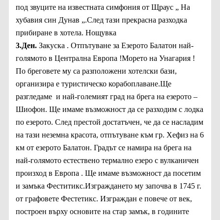
под звуците на известната симфония от Щраус „ На
хубавия син Дунав „.След тази прекрасна разходка
прибиране в хотела. Нощувка
3.Ден.
Закуска . Отпътуване за Езерото Балатон най-
голямото в Централна Европа !Морето на Унагария !
По бреговете му са разположени хотелски бази,
организира е туристическо корабоплаване.Ще
разгледаме и най-големият град на брега на езерото –
Шиофон. Ще имаме възможност да се разходим с лодка
по езерото. След престой достатъчен, че да се насладим
на тази неземна красота, отпътуване към гр. Хефиз на 6
км от езерото Балатон. Градът се намира на брега на
най-голямото естествено термално езеро с вулканичен
произход в Европа . Ще имаме възможност да посетим
и замъка Феститикс.Изграждането му започва в 1745 г.
от графовете Фестетикс. Изграждан е повече от век,
построен върху основите на стар замък, в годините