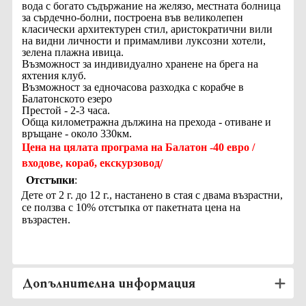
вода с бoгато съдържание на желязо, местната болница
за сърдечно-болни, построена във великолепен
класически архитектурен стил, аристократични вили
на видни личности и примамливи луксозни хотели,
зелена плажна ивица.
Възможност за индивидуално хранене на брега на
яхтения клуб.
Възможност за едночасова разходка с корабче в
Балатонското езеро
Престой - 2-3 часа.
Обща километражна дължина на прехода - отиване и
връщане - около 330км.
Цена на цялата програма на Балатон -40 евро /
входове, кораб, екскурзовод/
Отстъпки
:
·
Дете от 2 г. до 12 г., настанено в стая с двама възрастни,
се ползва с 10% отстъпка от пакетната цена на
възрастен.
Допълнителна информация