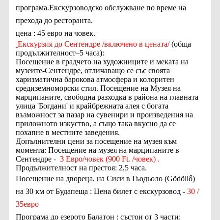
програма.Екскурзоводско обслужване по време на
прехода до ресторанта.
цена : 45 евро на човек.
Екскурзия до Сентeндре /включено в цената/
(обща
продължителност–5 часа):
Посещение в градчето на художниците и меката на
музеите-Сентендре, отличаващо се със своята
харизматична барокова атмосфера и колоритен
средиземноморски стил.
Посещение на Музея на
марципаните, свободна разходка в района на главната
улица 'Богдани' и крайбрежната алея с богата
възможност за пазар на сувенири и произведения на
приложното изкуство, а също така вкусно да се
похапне в местните заведения.
Допълнителни цени за посещение на музея към
момента:
Посещение на музея на марципаните в
Сентендре -
3 Евро/човек (900 Ft. /човек) .
Продължителност на престоя: 2,5 часа.
Посещение на двореца, на Сиси в Гьодьоло (Gödöllő)
на 30 км от Будапеща : Цена билет с екскурзовод -
30 /
35евро
Програма до езерото Балатон :
състои от 3 части: