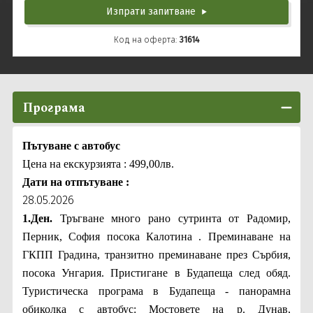
Изпрати запитване
Код на оферта:
31614
Програма
Пътуване с автобус
Цена на екскурзията : 499,00лв.
Дати на отпътуване :
28.05.2026
1.Ден.
Тръгване много рано сутринта от Радомир,
Перник, София посока Калотина . Преминаване на
ГКПП Градина, транзитно преминаване през Сърбия,
посока Унгария. Пристигане в Будапеща след обяд.
Туристическа програма в Будапеща - панорамна
обиколка с автобус: Мостовете на р. Дунав,