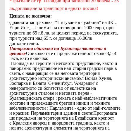
*Тръгване от гр. Пловдив при записани 20 човека - 25
лв.доплащане за транспорт в едната посока!
Цената не включва:
·
здравната застраховка -“Пътуване в чужбина” на ЗК „
Евро Инс„ – с лимит на отговорност 2000 евро, при
туристи до 65 г.8 лв. за целият период на екскурзията,
при туристи над 65 г. се доплаща 16,00лв
допълнително
.
Панорамна обиколка на Будапеща /включена в
цената/
Обиколката е с продължителност около 3,5-4
часа, като включва:
Площада на героите и неговото представяне, както и
панорамно представяне на най-стария градски парк в
света, с намиращия се на неговата територия
архитектурно-исторически ансамбъл Войда Хуняд,
Зоопарка и Банята 'Сечени';бул. 'Андраши' с
невероятното си богатство от еклектика на
архитектурни стилове и неговата перла -
Будапещенската опера ; реката с най-емблематичните
мостове и прилежащите брегови ивици и техните
забележителности ; Парламентa - едно от най-големите
и красиви Парламентарни здания в света;Програмата
ще продължи на територията на Будайската крепост
с Кралския дворец и дворцовата градина, както и
новите архитектурни елементи на територията на