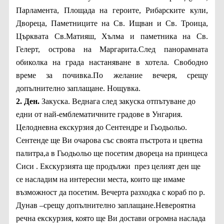
Парламента, Площада на героите, Рибарските кули,
Двореца, Паметниците на Св. Ищван и Св. Троица,
Църквата Св.Матияш, Хълма и паметника на Св.
Гелерт, острова на Маргарита.След панорамната
обиколка на града настаняване в хотела. Свободно
време за почивка.По желание вечеря, срещу
допълнително заплащане. Нощувка.
2. Ден.
Закуска. Веднага след закуска отпътуване до
едни от най-емблематичните градове в Унгария.
Целодневна екскурзия до Сентендре и Гьодьольо.
Сентенде ще Ви очарова със своята пъстрота и цветна
палитра,а в Гьодьольо ще посетим двореца на принцеса
Сиси . Екскурзията ще продължи през целият ден ще
се насладим на интересни места, които ще имаме
възможност да посетим. Вечерта разходка с кораб по р.
Дунав –срещу допълнително заплащане.Невероятна
речна екскурзия, която ще Ви достави огромна наслада