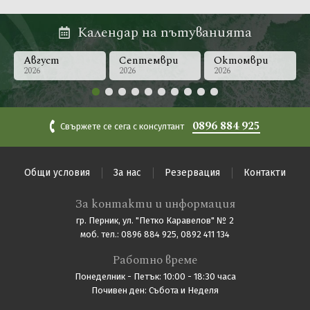
Календар на пътуванията
Август
Септември
Октомври
2026
2026
2026
0896 884 925
Свържете се сега с консултант
Общи условия
За нас
Резервация
Контакти
За контакти и информация
гр. Перник, ул. "Петко Каравелов" № 2
моб. тел.: 0896 884 925, 0892 411 134
Работно време
Понеделник - Петък: 10:00 - 18:30 часа
Почивен ден: Събота и Неделя