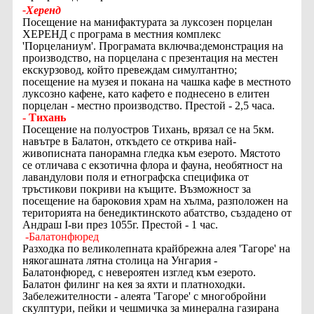
-Херенд
Посещение на манифактурата за луксозен порцелан
ХЕРЕНД с програма в местния комплекс
'Порцеланиум'. Програмата включва:демонстрация на
производство, на порцелана с презентация на местен
екскурзовод, който превеждам симултантно;
посещение на музея и покана на чашка кафе в местното
луксозно кафене, като кафето е поднесено в елитен
порцелан - местно производство. Престой - 2,5 часа.
- Тихань
Посещение на полуостров Тихань, врязал се на 5км.
навътре в Балатон, откъдето се открива най-
живописната панорамна гледка към езерото. Мястото
се отличава с екзотична флора и фауна, необятност на
лавандулови поля и етнографска специфика от
тръстикови покриви на къщите. Възможност за
посещение на бароковия храм на хълма, разположен на
територията на бенедиктинското абатство, създадено от
Андраш I-ви през 1055г.
Престой - 1 час.
-Балатонфюред
Разходка по великолепната крайбрежна алея 'Тагоре' на
някогашната лятна столица на Унгария -
Балатонфюред, с невероятен изглед към езерото.
Балатон филинг на кея за яхти и платноходки.
Забележителности - алеята 'Тагоре' с многобройни
скулптури, пейки и чешмичка за минерална газирана