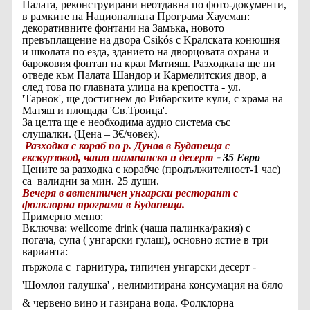
Палата, реконструирани неотдавна по фото-документи,
в рамките на Националната Програма Хаусман:
декоративните фонтани на Замъка, новото
превъплащение на двора Csikós с Kралската конюшня
и школата по езда, зданието на дворцовата охрана и
бароковия фонтан на крал Матияш. Разходката ще ни
отведе към Палата Шандор и Кармелитския двор, а
след това по главната улица на крепостта - ул.
'Тарнок', ще достигнем до Рибарските кули, с храма на
Матяш и площада 'Св.Троица'.
За целта ще е необходима аудио система със
слушалки. (Цена – 3€/човек).
Разходка с кораб по р. Дунав в Будапеща с
екскурзовод, чаша шампанско и десерт
35 Евро
-
Цените за разходка с корабче (продължителност-1 час)
са валидни за мин. 25 души.
Вечеря в автентичен унгарски ресторант с
фолклорна програма в Будапеща.
Примерно меню:
Включва: wellcome drink (чаша палинка/ракия) с
погача, супа ( унгарски гулаш),
основно ястие в три
варианта:
пържола с гарнитура, типичен унгарски десерт -
'Шомлои галушка' , нелимитирана консумация на бяло
& червено вино и газирана вода. Фолклорна