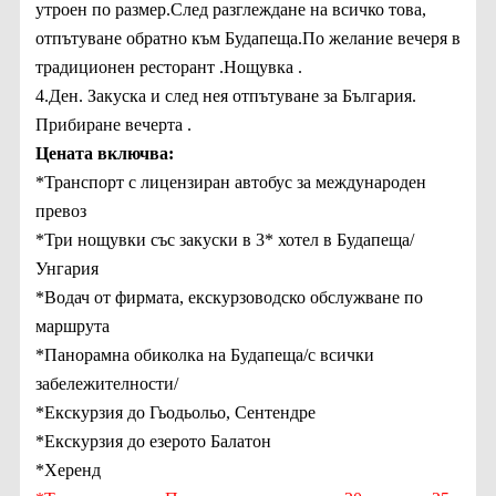
утроен по размер.След разглеждане на всичко това,
отпътуване обратно към Будапеща.По желание вечеря в
традиционен ресторант .Нощувка .
4.Ден. Закуска и след нея отпътуване за България.
Прибиране вечерта .
Цената включва:
*Транспорт с лицензиран автобус за международен
превоз
*Три нощувки със закуски в 3* хотел в Будапеща/
Унгария
*Водач от фирмата, екскурзоводско обслужване по
маршрута
*Панорамна обиколка на Будапеща/с всички
забележителности/
*Екскурзия до
Гьодьольо, Сентендре
*Екскурзия до езерото Балатон
*Херенд