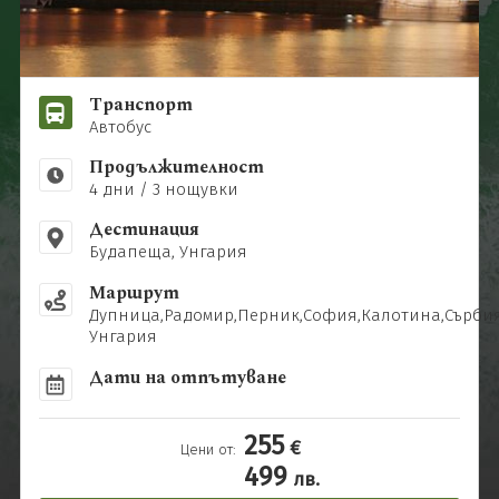
Почивки в България
0896 884 925
Запитване
Нова година
Почивки и екскурзии до Дубай
Последвайте ни
Почивки в Италия
Транспорт
Автобус
Почивки в Гърция
Продължителност
4 дни / 3 нощувки
Дестинация
Будапеща, Унгария
Маршрут
Дупница,Радомир,Перник,София,Калотина,Сърби
Унгария
Дати на отпътуване
255
€
Цени от:
499
лв.