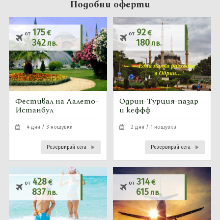
Подобни оферти
175
92
€
€
от
от
342
180
лв.
лв.
Фестивал на Лалето-
Одрин-Турция-пазар
Истанбул
и кеффф
4 дни / 3 нощувки
2 дни / 1 нощувка
Резервирай сега
Резервирай сега
428
314
€
€
от
от
837
615
лв.
лв.