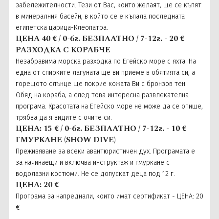
забележителности. Тези от Вас, които желаят, ще се къпят
в минералния басейн, в който се е къпала последната
египетска царица-Клеопатра.
ЦЕНА 40 € / 0-6г. БЕЗПЛАТНО / 7-12г. - 20 €
РАЗХОДКА С КОРАБЧЕ
Незабравима морска разходка по Егейско море с яхта. На
една от спирките лагуната ще ви приеме в обятията си, а
горещото слънце ще покрие кожата Ви с бронзов тен.
Обяд на кораба, а след това интересна развлекателна
програма. Красотата на Егейско море не може да се опише,
трябва да я видите с очите си.
ЦЕНА: 15 € / 0-6г. БЕЗПЛАТНО / 7-12г. - 10 €
ГМУРКАНЕ (SHOW DIVE)
Преживяване за всеки авантюристичен дух. Програмата е
за начинаещи и включва инструктаж и гмуркане с
водолазни костюми. Не се допускат деца под 12 г.
ЦЕНА: 20 €
Програма за напреднали, които имат сертификат - ЦЕНА: 20
€