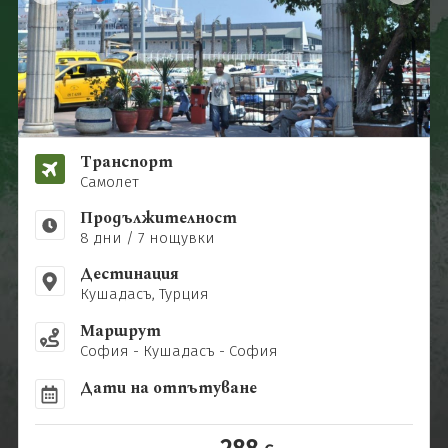
Почивки в България
0896 884 925
Запитване
Нова година
Почивки и екскурзии до Дубай
Последвайте ни
Почивки в Италия
Почивки в Гърция
Транспорт
Самолет
Продължителност
8 дни / 7 нощувки
Дестинация
Кушадасъ, Турция
Маршрут
София - Кушадасъ - София
Дати на отпътуване