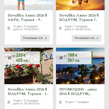
Почивки Лято 2026 в
Почивки Лято 2026 в
ЛАРА, Турция - 9
БОДРУМ, Турция 7
нощувки автобусна
нощувки - самолетна
12 дни / 9 нощувки
8 дни / 7 нощувки
програма
програма
дати от: 14.08.2026 г.
дати от: 08.08.2026 г.
Резервирай сега
Резервирай сега
233
188
€
€
от
от
455
367
лв.
лв.
Почивки Лято 2026 в
ПРОМОЦИИ - лято
БОДРУМ, Турция - 12
2016 в БОДРУМ,
нощувки автобусна
Турция 7 нощувки -
15 дни / 12 нощувки
програма
автобус
10 дни / 7 нощувки
дати от: 09.08.2026 г.