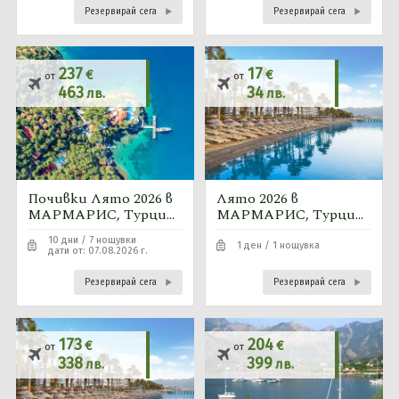
Резервирай сега
Резервирай сега
237
17
€
€
от
от
463
34
лв.
лв.
Почивки Лято 2026 в
Лято 2026 в
МАРМАРИС, Турция
МАРМАРИС, Турция
- 7 нощувки
-собствен
10 дни / 7 нощувки
автобусна програма
транспорт
1 ден / 1 нощувка
дати от: 07.08.2026 г.
Резервирай сега
Резервирай сега
173
204
€
€
от
от
338
399
лв.
лв.