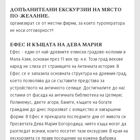
ДОПЪЛНИТЕЛНИ ЕКСКУРЗИИ НА МЯСТО
ПО-ЖЕЛАНИЕ.
организират се от местни фирми, за които туроператора
не носи отговорност!!
ЕФЕС И КЪЩАТА НА ДЕВА МАРИЯ
Ефес - един от най-древните елински градове-колонии в
Мала Азия, основан през 11 век пр. н.е. Този град векове
наред не слиза от страниците на Античната история. В
Ефес се е запазила основната структура на древния град,
което позволява да си съставите представа за
устройството на античното селище. Достигналите до нас
останки от фасада на античната библиотека на Целмуис
Полинемус, двете агори, баните, къщите на богати
граждани до днес поразяват с изящество и завършени
форми. В Ефес е прекарала последните дни от живота си
Пресветата Дева Мария Богородица, чиято къща могат да
разгледат всички, които посетят тази екскурзия. В края на
екскурзията се прави посещение на кожена фабрика.