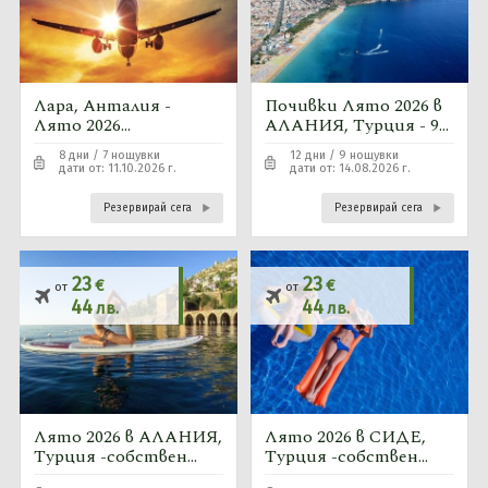
Лара, Анталия -
Почивки Лято 2026 в
Лято 2026
АЛАНИЯ, Турция - 9
-самолетна програма
нощувки автобусна
8 дни / 7 нощувки
12 дни / 9 нощувки
с 7 нощувки от
програма
дати от: 11.10.2026 г.
дати от: 14.08.2026 г.
Софияс чартърен
полет
Резервирай сега
Резервирай сега
23
23
€
€
от
от
44
44
лв.
лв.
Лято 2026 в АЛАНИЯ,
Лято 2026 в СИДЕ,
Турция -собствен
Турция -собствен
транспорт
транспорт