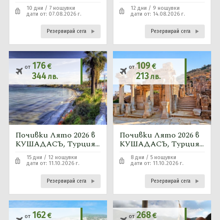
7 нощувки автобусна
9 нощувки автобусна
10 дни / 7 нощувки
12 дни / 9 нощувки
програма
програма
дати от: 07.08.2026 г.
дати от: 14.08.2026 г.
Резервирай сега
Резервирай сега
176
109
€
€
от
от
344
213
лв.
лв.
Почивки Лято 2026 в
Почивки Лято 2026 в
КУШАДАСЪ, Турция -
КУШАДАСЪ, Турция -
12 нощувки
5 нощувки автобусна
15 дни / 12 нощувки
8 дни / 5 нощувки
автобусна програма
програма
дати от: 11.10.2026 г.
дати от: 11.10.2026 г.
Резервирай сега
Резервирай сега
162
268
€
€
от
от