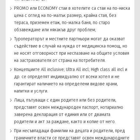
PROMO или ECONOMY стаи в хотелите са стаи на по-ниска
цена с оглед на по-малък размер, крайна стая, без
тераса, приземен етаж, по-малка баня, по старо
обзавеждане или някакъв друг проблем;
Туроператорът и местните партньори могат да оказват
съдействие в случай на нужда от медицинска помощ, но
не носят отговорност при неспазване на общите условия
на застрахователя от страна на потребителя.
Концепциите All inclusive; Ultra All incl; High class all incl и
др. се определят индивидуално от всеки хотел и не
гарантират наличието на определени видове храни,
напитки и услуги.
Лица, пътуващи с един родител или без родители,
представят освен международен паспорт, нотариално
заверена декларация от единия или от двамата
родители и акт за раждане, както и копие от него.
При несъвпадащи фамилии на децата и родители, пред
граничните власти се представят освен международните