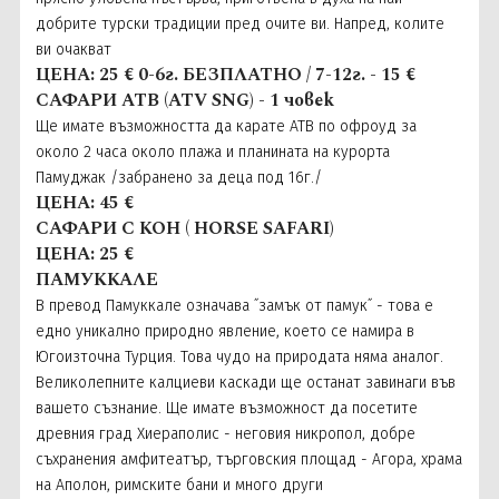
добрите турски традиции пред очите ви. Напред, колите
ви очакват
ЦЕНА: 25 € 0-6г. БЕЗПЛАТНО / 7-12г. - 15 €
САФАРИ АТВ (ATV SNG) - 1 човек
Ще имате възможността да карате АТВ по офроуд за
около 2 часа около плажа и планината на курорта
Памуджак /забранено за деца под 16г./
ЦЕНА: 45 €
САФАРИ С КОН ( HORSE SAFARI)
ЦЕНА: 25 €
ПАМУККАЛЕ
В превод Памуккале означава ˝замък от памук˝ - това е
едно уникално природно явление, което се намира в
Югоизточна Турция. Това чудо на природата няма аналог.
Великолепните калциеви каскади ще останат завинаги във
вашето съзнание. Ще имате възможност да посетите
древния град Хиераполис - неговия никропол, добре
съхранения амфитеатър, търговския площад - Агора, храма
на Аполон, римските бани и много други