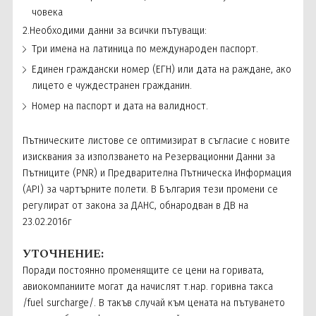
човека
2.Необходими данни за всички пътуващи:
Три имена на латиница по международен паспорт.
Единен граждански номер (ЕГН) или дата на раждане, ако
лицето е чуждестранен гражданин.
Номер на паспорт и дата на валидност.
Пътническите листове се оптимизират в съгласие с новите
изисквания за използването на Резервационни Данни за
Пътниците (PNR) и Предварителна Пътническа Информация
(API) за чартърните полети. В България тези промени се
регулират от закона за ДАНС, обнародван в ДВ на
23.02.2016г
УТОЧНЕНИЕ:
Поради постоянно променящите се цени на горивата,
авиокомпаниите могат да начислят т.нар. горивна такса
/fuel surcharge/. В такъв случай към цената на пътуването