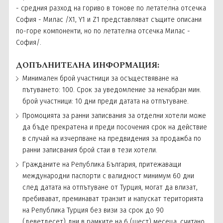
- средния разход на гориво в тонове по летателна отсечка
София - Милас /X1, Y1 и Z1 представляват същите описани
по-горе компоненти, но по летателна отсечка Милас -
София/.
ДОПЪЛНИТЕЛНА ИНФОРМАЦИЯ:
Минимален брой участници за осъществяване на
пътуването: 100. Срок за уведомление за ненабран мин.
брой участници: 10 дни преди датата на отпътуване.
Промоцията за ранни записвания за отделни хотели може
да бъде прекратена и преди посочения срок на действие
в случай на изчерпване на предвидения за продажба по
ранни записвания брой стаи в тези хотели.
Гражданите на Република България, притежаващи
международни паспорти с валидност минимум 60 дни
след датата на отпътуване от Турция, могат да влизат,
пребивават, преминават транзит и напускат територията
на Република Турция без визи за срок до 90
(деветдесет) дни в рамките на 6 (шест) месеца, считано