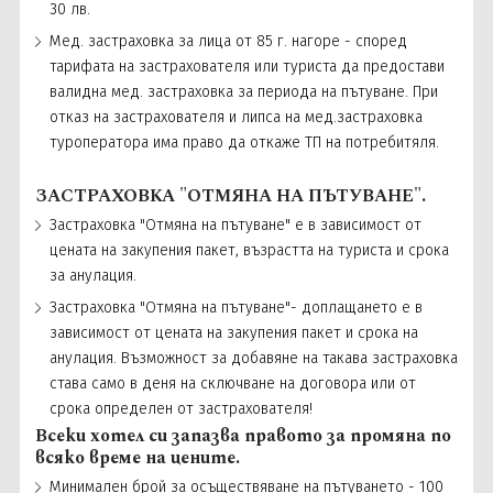
30 лв.
Мед. застраховка за лица от 85 г. нагоре - според
тарифата на застрахователя или туриста да предостави
валидна мед. застраховка за периода на пътуване. При
отказ на застрахователя и липса на мед.застраховка
туроператора има право да откаже ТП на потребитяля.
ЗАСТРАХОВКА "ОТМЯНА НА ПЪТУВАНЕ".
Застраховка "Отмяна на пътуване" е в зависимост от
цената на закупения пакет, възрастта на туриста и срока
за анулация.
Застраховка "Отмяна на пътуване"- доплащането е в
зависимост от цената на закупения пакет и срока на
анулация. Възможност за добавяне на такава застраховка
става само в деня на сключване на договора или от
срока определен от застрахователя!
Всеки хотел си запазва правото за промяна по
всяко време на цените.
Минимален брой за осъществяване на пътуването - 100