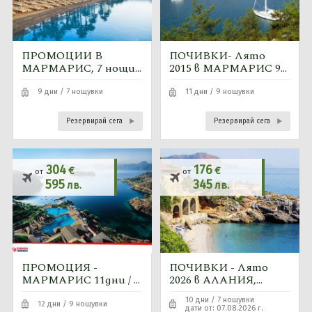
ПРОМОЦИИ В
ПОЧИВКИ- Лято
МАРМАРИС, 7 нощи -
2015 в МАРМАРИС 9
автобус от София,
нощувки-автобусна
Пловдив, Варна,
програма
9 дни / 7 нощувки
11 дни / 9 нощувки
Бургас - септември и
октомври
Резервирай сега
Резервирай сега
304
176
€
€
от
от
595
345
лв.
лв.
ПРОМОЦИЯ -
ПОЧИВКИ - Лято
МАРМАРИС 11дни / 9
2026 в АЛАНИЯ,
нощ - 11.09 и 29.09
Турция - 7нощувки -
10 дни / 7 нощувки
автобусна програма
12 дни / 9 нощувки
дати от: 07.08.2026 г.