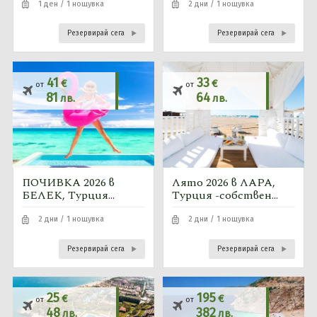
1 ден / 1 нощувка
2 дни / 1 нощувка
Резервирай сега
Резервирай сега
41
33
€
€
от
от
81
64
лв.
лв.
ПОЧИВКА 2026 в
Лято 2026 в ЛАРА,
БЕЛЕК, Турция
Турция -собствен
-собствен
транспорт
транспорт
2 дни / 1 нощувка
2 дни / 1 нощувка
Резервирай сега
Резервирай сега
25
195
€
€
от
от
48
382
лв.
лв.