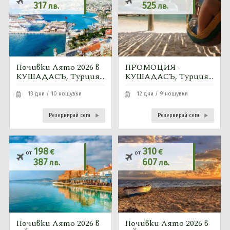
317
525
лв.
лв.
Почивки Лято 2026 в
ПРОМОЦИЯ -
КУШАДАСЪ, Турция -
КУШАДАСЪ, Турция
10 нощувки
9 нощувки
автобусна програма
13 дни / 10 нощувки
12 дни / 9 нощувки
Резервирай сега
Резервирай сега
198
310
€
€
от
от
387
607
лв.
лв.
Почивки Лято 2026 в
Почивки Лято 2026 в