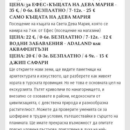
ЦЕНА: за ЕФЕС+КЪЩАТА НА ДЕВА МАРИЯ -
35 €, / 0-6г. БЕЗПЛАТНО / 7-12г. - 25 €
САМО КЪЩАТА НА ДЕВА МАРИЯ
Посещение на къщата на Света Дева Мария, която се
намира на 7 км. от Ефес (посещение на магазини)
ЦЕНА: 22 €, / 0-6г. БЕЗПЛАТНО / 7-12г. - 12 €
ВОДНИ ЗАБАВЛЕНИЯ - ADALAND или
АКВАФЕНТЪЗИ
ЦЕНА: 20 € / 0-3г. БЕЗПЛАТНО / 4-9г. - 15 €
ДЖИП САФАРИ
Ще откриете нови земи, ще видите паметници на
архитектурата и изкуството, ще разберете как живеят
хората в турската провинция. Но не това е основната цел на
екскурзията. Пътят криволичи по нанагорнището, и
внезапно се озовавате в райони, недокоснати от
цивилизацията, с девствена природа и разнообразна
растителност. Можете да проверите уменията си за
шофиране в трудни условия, пътешествайки в сърцето на
планината. Ще имате прекрасна възможност да опитате
прясно уловена пъстърва, приготвена в духа на най-