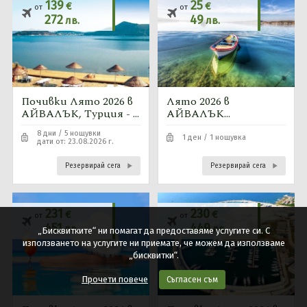
139
25
€
€
от
от
272
49
лв.
лв.
Почивки Лято 2026 в
Лято 2026 в
АЙВАЛЪК, Турция - 5
АЙВАЛЪК
нощувки автобусна
-ДИКИЛИ, Турция
8 дни / 5 нощувки
програма
-собствен
1 ден / 1 нощувка
дати от: 23.08.2026 г.
транспорт
Резервирай сега
Резервирай сега
231
230
€
€
от
от
451
449
лв.
лв.
„Бисквитките“ ни помагат да предоставяме услугите си. С
използването на услугите ни приемате, че можем да използваме
„бисквитки“.
Прочети повече
Съгласен съм