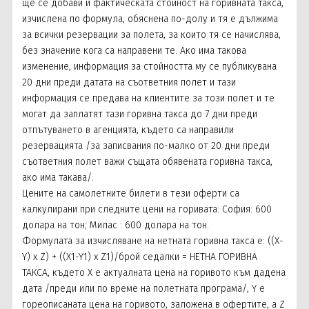
ще се добави и фактическата стойност на горивната такса,
изчислена по формула, обяснена по-долу и тя е дължима
за всички резервации за полета, за които тя се начислява,
без значение кога са направени те. Ако има такова
изменение, информация за стойността му се публикувана
20 дни преди датата на съответния полет и тази
информация се предава на клиентите за този полет и те
могат да заплатят тази горивна такса до 7 дни преди
отпътуването в агенцията, където са направили
резервацията /за записвания по-малко от 20 дни преди
съответния полет важи същата обявената горивна такса,
ако има такава/.
Цените на самолетните билети в тези оферти са
калкулирани при следните цени на горивата: София: 600
долара на тон; Милас : 600 долара на тон.
Формулата за изчисляване на нетната горивна такса е: ((X-
Y) x Z) + ((X1-Y1) x Z1)/брой седалки = НЕТНА ГОРИВНА
ТАКСА, където X е актуалната цена на горивото към дадена
дата /преди или по време на полетната програма/, Y е
гореописаната цена на горивото, заложена в офертите, а Z