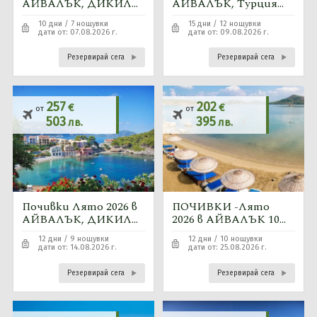
АЙВАЛЪК, ДИКИЛИ,
АЙВАЛЪК, Турция
Турция - 7 нощувки
-12 нощувки
10 дни / 7 нощувки
15 дни / 12 нощувки
автобусна програма
-автобусна програма
дати от: 07.08.2026 г.
дати от: 09.08.2026 г.
Резервирай сега
Резервирай сега
257
202
€
€
от
от
503
395
лв.
лв.
Почивки Лято 2026 в
ПОЧИВКИ -Лято
АЙВАЛЪК, ДИКИЛИ
2026 в АЙВАЛЪК 10
Турция - 9 нощувки
нощувки - автобусна
12 дни / 9 нощувки
12 дни / 10 нощувки
-автобусна програма
програма
дати от: 14.08.2026 г.
дати от: 25.08.2026 г.
Резервирай сега
Резервирай сега