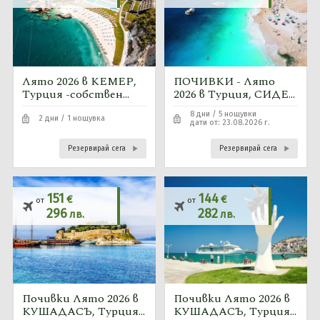
Лято 2026 в КЕМЕР,
ПОЧИВКИ - Лято
Турция -собствен
2026 в Турция, СИДЕ -
транспорт
5 нощувки автобусна
8 дни / 5 нощувки
програма от София,
2 дни / 1 нощувка
дати от: 23.08.2026 г.
Пловдив
Резервирай сега
Резервирай сега
151
144
€
€
от
от
296
282
лв.
лв.
Почивки Лято 2026 в
Почивки Лято 2026 в
КУШАДАСЪ, Турция -
КУШАДАСЪ, Турция -