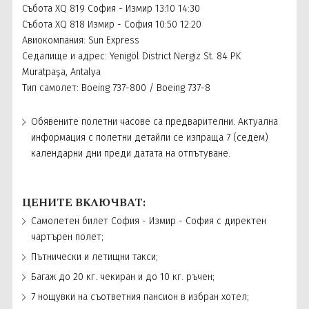
Събота XQ 819 София - Измир 13:10 14:30
Събота XQ 818 Измир - София 10:50 12:20
Авиокомпания: Sun Express
Седалище и адрес: Yenigöl District Nergiz St. 84 PK
Muratpaşa, Antalya
Тип самолет: Boeing 737-800 / Boeing 737-8
Обявените полетни часове са предварителни. Актуална
информация с полетни детайли се изпраща 7 (седем)
календарни дни преди датата на отпътуване.
ЦЕНИТЕ ВКЛЮЧВАТ:
Самолетен билет София - Измир - София с директен
чартърен полет;
Пътнически и летищни такси;
Багаж до 20 кг. чекиран и до 10 кг. ръчен;
7 нощувки на съответния пансион в избран хотел;