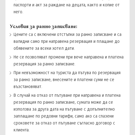
паспорти и акт за раждане на децата, както и копие от
него.
Условия за ранно записване:
Цените са с включени отстъпки за ранно записване и са
валидни само при направена резервация и плащане до
обявените за всеки хотел дати.
Не се позволяват промени при вече направена и платена
резервация за ранно записване.
При невъзможност на туриста да пътува по резервация
за ранно записване, внесените и платени суми не се
възстановяват.
В случай на отказ от пътуване при направена и платена
резервация по ранно записване, сумата може да се
използва за друга дата на пътуване с допълнително
заплащане по редовни тарифи, само ако са спазени
сроковете за отказ от пътуване съгласно договор с
клиента.