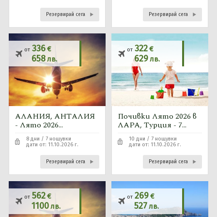
от София и Пловдив
Резервирай сега
Резервирай сега
336
322
€
€
от
от
658
629
лв.
лв.
АЛАНИЯ, АНТАЛИЯ
Почивки Лято 2026 в
- Лято 2026
ЛАРА, Турция - 7
самолетна програма с
нощувки автобусна
8 дни / 7 нощувки
10 дни / 7 нощувки
7 нощувки с полет от
програма от София и
дати от: 11.10.2026 г.
дати от: 11.10.2026 г.
София
Пловдив
Резервирай сега
Резервирай сега
562
269
€
€
от
от
1100
527
лв.
лв.