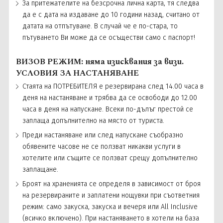
За притежателите на безсрочна лична карта, тя следва
да е с дата на издаване до 10 години назад, считано от
датата на отпътуване. В случай че е по-стара, то
пътуването Ви може да се осъществи само с паспорт!
ВИЗОВ РЕЖИМ: няма изисквания за визи.
УСЛОВИЯ ЗА НАСТАНЯВАНЕ
Стаята на ПОТРЕБИТЕЛЯ е резервирана след 14.00 часа в
деня на настаняване и трябва да се освободи до 12.00
часа в деня на напускане. Всеки по-дълъг престой се
заплаща допълнително на място от туриста.
Преди настаняване или след напускане съобразно
обявените часове не се ползват никакви услуги в
хотелите или същите се ползват срещу допълнително
заплащане.
Броят на храненията се определя в зависимост от броя
на резервираните и заплатени нощувки при съответния
режим: само закуска, закуска и вечеря или All Inclusive
(всичко включено). При настаняването в хотели на база