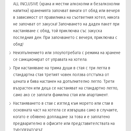
ALL INCLUSIVE (храна и местни алкохолни и безалкохолни
напитки) храненията започват винаги от обяд или вечеря
в зависимост от правилника на съответния хотел, никога
не започват от закуска! Започването на даден пакет при
настаняване с обяд, той приключва със закуска
последния ден. При започването с вечеря, приключва с
обяд!
Неизпълнението или злоупотребата с режима на хранене
се санкционират от управата на хотела.
При настаняване на трима души в стая с три легла в
стандартна стая третият човек ползва отстъпка от
цената и бива настанен на допълнително легло. Трети
възрастен или деца се настаняват на стандартно легло,
само ако се заплати фамилна стая или апартамент.
Настаняването в стаи с изглед към морето или стаи в
основната част на хотела се извършва само в случаите,
когато е обявено доплащане за това и е заплатено
предварително в офисите или представителствата на
ТУРОПЕРАТОРЪТ.