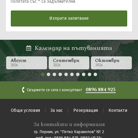
Полетата със * са задължителни.
Календар на пътуванията
Август
Септември
Октомври
2026
2026
2026
0896 884 925
Свържете се сега с консултант
Общи условия
За нас
Резервация
Контакти
За контакти и информация
гр. Перник, ул. "Петко Каравелов" № 2
моб. тел.: 0896 884 925, 0892 411 134