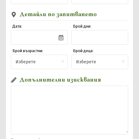
Почивки в България
0896 884 925
Запитване
Нова година
Детайли по запитването
Почивки и екскурзии до Дубай
Последвайте ни
Дата:
Брой дни:
Почивки в Италия
Почивки в Гърция
Брой възрастни:
Брой деца:
Допълнителни изисквания