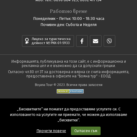
Работно време
Понеделник - Петък: 10:00 - 18:30 часа
Почивен ден: Събота и Неделя
Лиценз за туристическа
дейност № РКК-01-5933
Информацията, публикувана на този сайт, е с информационна и
рекламна цел и е възможно да са допуснати грешки.
Съгласно чл.80 от ЗТ за достоверна и вярна се счита информацията,
предоставена в офисите на "Бояна тур" - ЕООД
Boyana Tour © 2023. Всички права запазени
„Бисквитките“ ни помагат да предоставяме услугите си. С
използването на услугите ни приемате, че можем да използваме
„бисквитки“.
Прочети повече
Съгласен съм