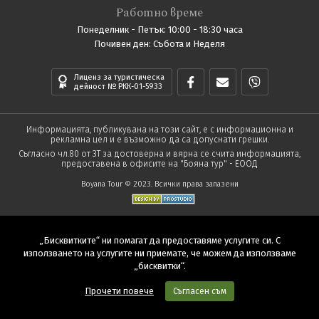
Работно време
Понеделник - Петък: 10:00 - 18:30 часа
Почивен ден: Събота и Неделя
Лиценз за туристическа
дейност № РКК-01-5933
Информацията, публикувана на този сайт, е с информационна и
рекламна цел и е възможно да са допуснати грешки.
Съгласно чл.80 от ЗТ за достоверна и вярна се счита информацията,
предоставена в офисите на "Бояна тур" - ЕООД
Boyana Tour © 2023. Всички права запазени
„Бисквитките“ ни помагат да предоставяме услугите си. С
използването на услугите ни приемате, че можем да използваме
„бисквитки“.
Прочети повече
Съгласен съм