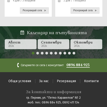
4 дни / 3 нощувки
2 дни / 1 нощувка
Почивки в България
0896 884 925
Запитване
Нова година
Почивки и екскурзии до Дубай
Резервирай сега
Резервирай сега
Последвайте ни
Почивки в Италия
Почивки в Гърция
Календар на пътуванията
Август
Септември
Октомври
2026
2026
2026
0896 884 925
Свържете се сега с консултант
Общи условия
За нас
Резервация
Контакти
За контакти и информация
гр. Перник, ул. "Петко Каравелов" № 2
моб. тел.: 0896 884 925, 0892 411 134