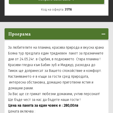
Код на оферта:
31716
Програма
За любителите на планина, красива природа и вкусна храна
Бояна тур предлага един тридневен
пакет за празничните
дни от 24.05.24г. в Сърбия, в подножието
Стара планина !
Красиви гледка към Бабин зуб и Миджур, разходка до
Тимок ще допринесат за Вашето спокойствие и комфорт.
Настаняването е в къщи за гости сред природата,
интересна обстановка, домашно приготвени ястия и
домашни ракии.
За Вас ще се грижат любезни домакини, учтив персонал!
Ще бъде чест за нас да бъдете наши гости !
Цена на пакета за един човек е : 280,00лв
Цената включва :