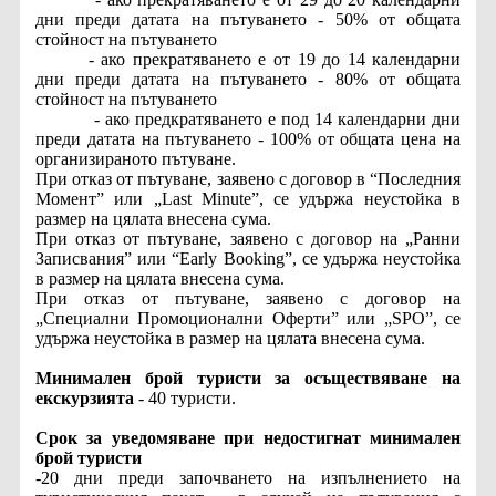
дни преди датата на пътуването - 50% от общата
стойност на пътуването
- ако прекратяването е от 19 до 14 календарни
дни преди датата на пътуването - 80% от общата
стойност на пътуването
- ако предкратяването е под 14 календарни дни
преди датата на пътуването - 100% от общата цена на
организираното пътуване.
При отказ от пътуване, заявено с договор в “Последния
Момент” или „Last Minute”, се удържа неустойка в
размер на цялата внесена сума.
При отказ от пътуване, заявено с договор на „Ранни
Записвания” или “Early Booking”, се удържа неустойка
в размер на цялата внесена сума.
При отказ от пътуване, заявено с договор на
„Специални Промоционални Оферти” или „SPO”, се
удържа неустойка в размер на цялата внесена сума.
Минимален брой туристи за осъществяване на
екскурзията
- 40 туристи.
Срок за уведомяване при недостигнат минимален
брой туристи
-20 дни преди започването на изпълнението на