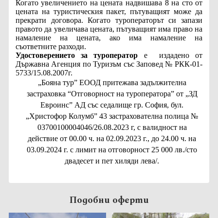
Когато увеличението на цената надвишава 8 на сто от
цената на туристическия пакет, пътуващият може да
прекрати договора. Когато туроператорът си запази
правото да увеличава цената, пътуващият има право на
намаление на цената, ако има намаление на
съответните разходи.
Удостоверението за туроператор
е
издадено от
Държавна Агенция по Туризъм със Заповед № РКК-01-
5733/15.08.2007г.
„Бояна тур” ЕООД притежава задължителна
застраховка “Отговорност на туроператора” от „ЗД
Евроинс” АД със седалище гр. София, бул.
„Христофор Колумб” 43 застрахователна полица №
03700100004046/26.08.2023 г, с валидност на
действие от 00.00 ч. на 02.09.2023 г., до 24.00 ч. на
03.09.2024 г. с лимит на отговорност 25 000 лв./сто
двадесет и пет хиляди лева/.
Подобни оферти