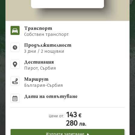
Почивки в България
0896 884 925
Запитване
Нова година
Почивки и екскурзии до Дубай
Последвайте ни
Почивки в Италия
Транспорт
Собствен транспорт
Почивки в Гърция
Продължителност
3 дни / 2 нощувки
Дестинация
Пирот, Сърбия
Маршрут
България-Сърбия
Дати на отпътуване
143
€
Цени от:
280
лв.
Изпрати запитване