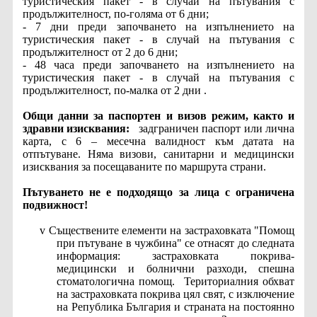
туристическия пакет - в случай на пътувания с
продължителност, по-голяма от 6 дни;
- 7 дни преди започването на изпълнението на
туристическия пакет - в случай на пътувания с
продължителност от 2 до 6 дни;
- 48 часа преди започването на изпълнението на
туристическия пакет - в случай на пътувания с
продължителност, по-малка от 2 дни .
Общи данни за паспортен и визов режим, както и
здравни изисквания:
задграничен паспорт или лична
карта, с 6 – месечна валидност към датата на
отпътуване. Няма визови, санитарни и медицински
изисквания за посещаваните по маршрута страни.
Пътуването не е подходящо за лица с ограничена
подвижност!
v
Съществените елементи на застраховката "Помощ
при пътуване в чужбина" се отнасят до следната
информация: застраховката покрива-
медицински и болнични разходи, спешна
стоматологична помощ.
Териториалния обхват
на застраховката покрива цял свят, с изключение
на Република България и страната на постоянно