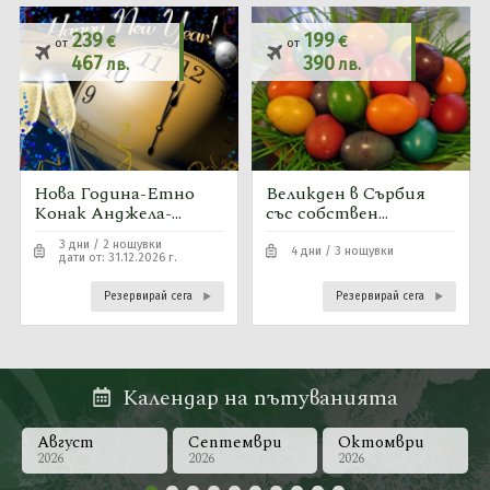
239
199
€
€
от
от
467
390
лв.
лв.
Нова Година-Етно
Великден в Сърбия
Конак Анджела-
със собствен
СЪРБИЯ-2027
транспорт-4
3 дни / 2 нощувки
свободни стаи
4 дни / 3 нощувки
дати от: 31.12.2026 г.
Резервирай сега
Резервирай сега
Календар на пътуванията
Август
Септември
Октомври
2026
2026
2026