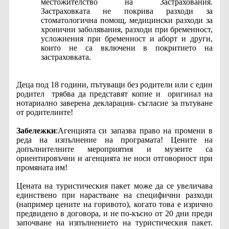
местожителство на Застрахования.
Застраховката не покрива разходи за
стоматологична помощ, медицински разходи за
хронични заболявания, разходи при бременност,
усложнения при бременност и аборт и други,
които не са включени в покритието на
застраховката.
Деца под 18 години, пътуващи без родители или с един
родител
трябва да представят копие и
оригинал на
нотариално заверена декларация- съгласие за пътуване
от родителиите!
Забележки
:Агенцията си запазва право на промени в
реда на изпълнение на програмата! Цените на
допълнителните мероприятия и музеите са
ориентировъчни и агенцията не носи отговорност при
промяната им!
Цената на туристическия пакет може да се увеличава
единствено при нарастване на специфични разходи
(например цените на горивото), когато това е изрично
предвидено в договора, и не по-късно от 20 дни преди
започване на изпълнението на туристическия пакет.