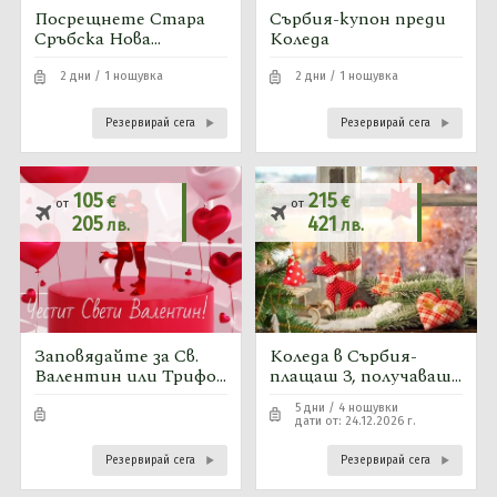
Посрещнете Стара
Сърбия-купон преди
Сръбска Нова
Коледа
година-2026
2 дни / 1 нощувка
2 дни / 1 нощувка
Резервирай сега
Резервирай сега
105
215
€
€
от
от
205
421
лв.
лв.
Заповядайте за Св.
Коледа в Сърбия-
Валентин или Трифо
плащаш 3, получаваш
н Зарезан-Сърбия-11
4
5 дни / 4 нощувки
свободни места
дати от: 24.12.2026 г.
Резервирай сега
Резервирай сега