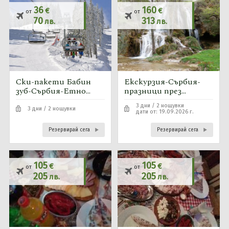
36
160
€
€
от
от
70
313
лв.
лв.
Ски-пакети Бабин
Екскурзия-Сърбия-
зуб-Сърбия-Етно
празници през
Конак
септември
3 дни / 2 нощувки
Анджела-23г./24г.
3 дни / 2 нощувки
дати от: 19.09.2026 г.
Резервирай сега
Резервирай сега
105
105
€
€
от
от
205
205
лв.
лв.