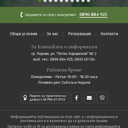
0896 884 925
Свържете се сега с консултант
Общи условия
За нас
Резервация
Контакти
За контакти и информация
гр. Перник, ул. "Петко Каравелов" № 2
моб. тел.: 0896 884 925, 0892 411 134
Работно време
Понеделник - Петък: 10:00 - 18:30 часа
Почивен ден: Събота и Неделя
Лиценз за туристическа
дейност № РКК-01-5933
Информацията, публикувана на този сайт, е с информационна и
рекламна цел и е възможно да са допуснати грешки.
Съгласно чл.80 от ЗТ за достоверна и вярна се счита информацията,