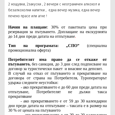
2 нощувки, 2закуски , 2 вечери с неограничен алкохол и
безалкохолни напитки ,
една вечер музика, една вечер
печено прасе или агне !
Начин на плащане
: 30% от пакетната цена при
резервация за пътуването. Доплащане на екскурзията
до 14 дни преди датата на отпътуване
.
Тип на програмата: „СПО”
(специална
промоционална оферта)
Потребителят има право да се откаже от
пътуването,
без санкция, до 3 дни след подписване на
договор за туристически пакет
и внасяне на депозит.
В случай на отказ от пътуването и прекратяване на
договора от страна на Потребителя, Туроператорът
удържа следните неустойки:
- ако прекратяването е до 60 дни преди датата на
отпътуване, Потребителят не дължи такса
прекратяване
- ако прекратяването е от 59 до 30 календарни
дни преди датата на отпътуване – таксата е в размер на
30 % от цената на пътуването
- ако прекратяването е от 29 до 20 календарни